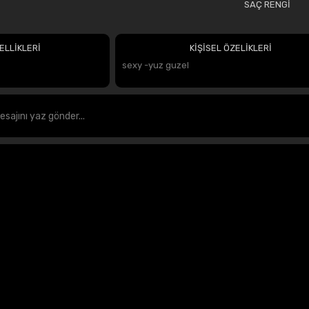
SAÇ RENGİ
ELLİKLERİ
KİŞİSEL ÖZELİKLERİ
sexy -yuz guzel