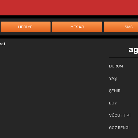
ag
DURUM
YAŞ
ŞEHİR
BOY
VÜCUT TİPİ
GÖZ RENGİ