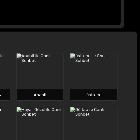
N
Anahit
fıstıkım1