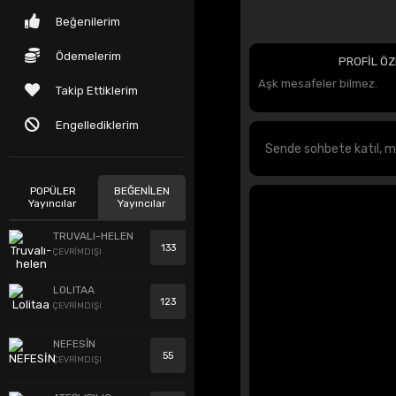
Beğenilerim
Ödemelerim
PROFİL ÖZ
Aşk mesafeler bilmez.
Takip Ettiklerim
Engellediklerim
POPÜLER
BEĞENİLEN
Yayıncılar
Yayıncılar
TRUVALI-HELEN
133
ÇEVRİMDIŞI
LOLITAA
123
ÇEVRİMDIŞI
NEFESİN
55
ÇEVRİMDIŞI