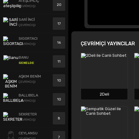
ATEŞLIPILIÇ
20
ÇEVRİMDIŞI
SARİ İNCİ
17
ÇEVRİMDIŞI
SIGORTACI
16
ÇEVRİMİÇİ YAYINCILAR
ÇEVRİMDIŞI
BANU
11
GENELDE
AŞKIM BENİM
10
ÇEVRİMDIŞI
2Deli
BALLIBELA
10
ÇEVRİMDIŞI
SEKRETER
8
ÇEVRİMDIŞI
CEYLANSU
7
ÇEVRİMDIŞI