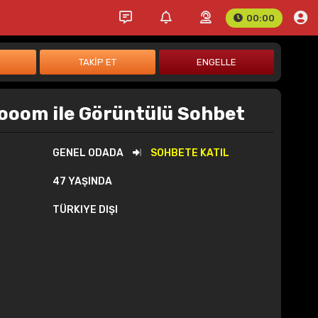
00:00
ooom ile Görüntülü Sohbet
GENEL ODADA
SOHBETE KATIL
47 YAŞINDA
TÜRKIYE DIŞI