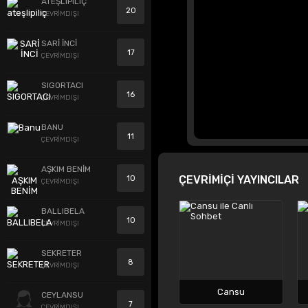
ATEŞLIPILIÇ
20
ÇEVRİMDIŞI
SARİ İNCİ
17
ÇEVRİMDIŞI
SIGORTACI
16
ÇEVRİMDIŞI
BANU
11
ÇEVRİMDIŞI
AŞKIM BENİM
ÇEVRİMİÇİ YAYINCILAR
10
ÇEVRİMDIŞI
BALLIBELA
10
ÇEVRİMDIŞI
SEKRETER
8
ÇEVRİMDIŞI
Cansu
CEYLANSU
7
ÇEVRİMDIŞI