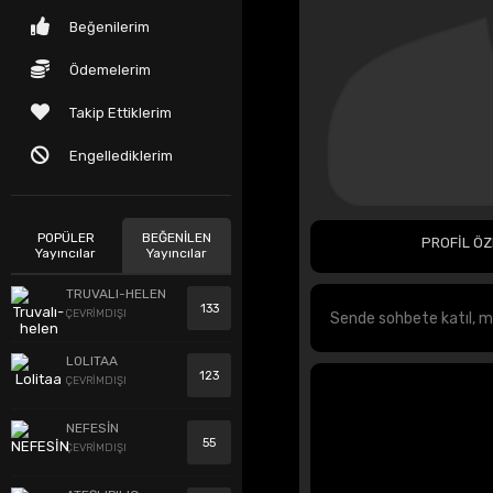
Beğenilerim
Ödemelerim
Takip Ettiklerim
Engellediklerim
POPÜLER
BEĞENİLEN
PROFİL ÖZ
Yayıncılar
Yayıncılar
TRUVALI-HELEN
133
ÇEVRİMDIŞI
LOLITAA
123
ÇEVRİMDIŞI
NEFESİN
55
ÇEVRİMDIŞI