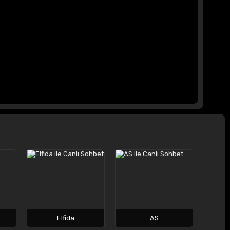
Elfida
AS