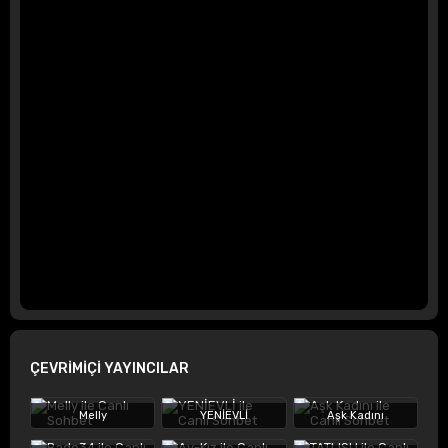
ÇEVRİMİÇİ YAYINCILAR
Melly
YENİEVLİ
Aşk Kadını