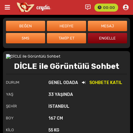
00:00
DİCLE ile Görüntülü Sohbet
DURUM
GENEL ODADA
SOHBETE KATIL
YAŞ
33 YAŞINDA
ŞEHİR
İSTANBUL
BOY
167 CM
KİLO
55 KG