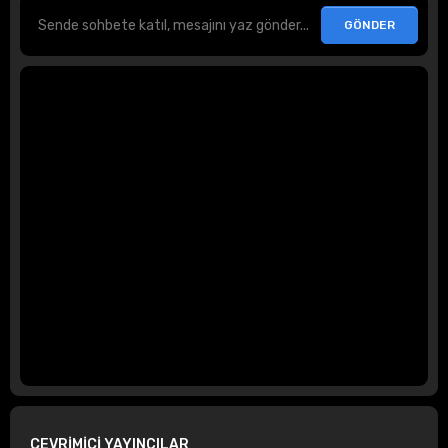
ÇEVRİMİÇİ YAYINCILAR