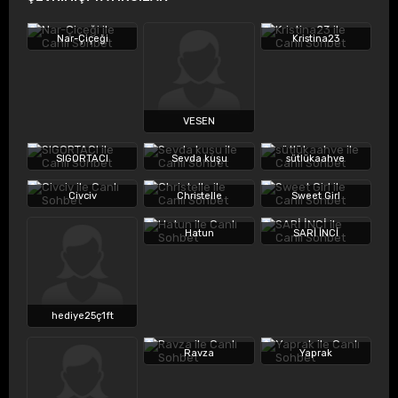
Nar-Çiçeği
Kristina23
VESEN
SIGORTACI
Sevda kuşu
sütlükaahve
Civciv
Christelle
Sweet Girl
Hatun
SARİ İNCİ
hediye25ç1ft
Ravza
Yaprak