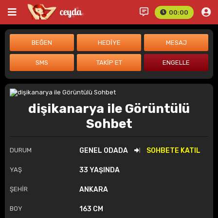
00:00
dişikanarya ile Görüntülü
Sohbet
DURUM
GENEL ODADA
SOHBETE KATIL
YAŞ
33 YAŞINDA
ŞEHİR
ANKARA
BOY
163 CM