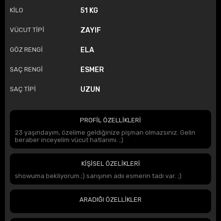
KİLO
51 KG
VÜCUT TİPİ
ZAYIF
GÖZ RENGİ
ELA
SAÇ RENGİ
ESMER
SAÇ TİPİ
UZUN
PROFİL ÖZELLİKLERİ
23 yaşındayım, özelime geldiğinize pişman olmazsınız. Gelin
beraber inceyelim vücut hatlarımı. ;)
KİŞİSEL ÖZELİKLERİ
showuma bekliyorum.;) sarışının adıı esmerin tadı var. ;)
ARADIĞI ÖZELLİKLER