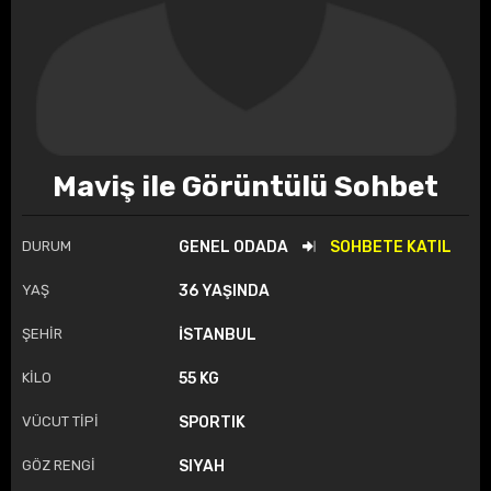
Maviş ile Görüntülü Sohbet
DURUM
GENEL ODADA
SOHBETE KATIL
YAŞ
36 YAŞINDA
ŞEHİR
İSTANBUL
KİLO
55 KG
VÜCUT TİPİ
SPORTIK
GÖZ RENGİ
SIYAH