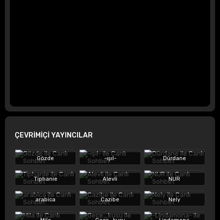
ÇEVRİMİÇİ YAYINCILAR
Gözde
-ışıl-
Dürdane
Tiphanie
Alevli
NUR
arabica
Cazibe
Nely