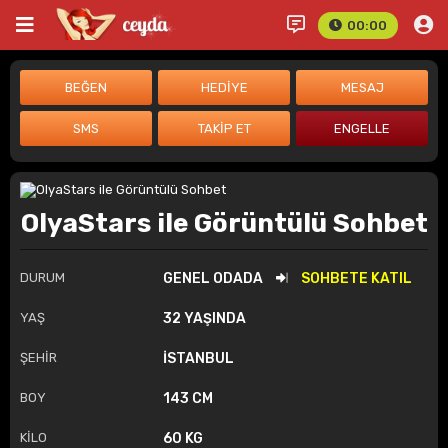
00:00
OlyaStars ile Görüntülü Sohbet
DURUM
GENEL ODADA
SOHBETE KATIL
YAŞ
32 YAŞINDA
ŞEHİR
İSTANBUL
BOY
143 CM
KİLO
60 KG