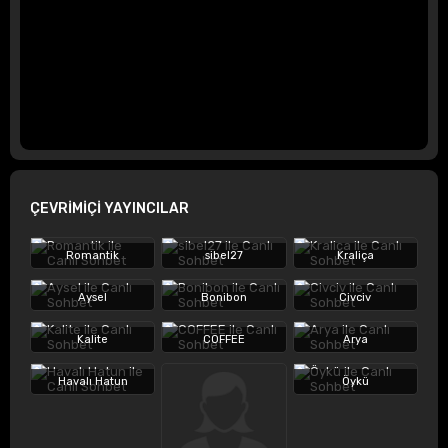
ÇEVRİMİÇİ YAYINCILAR
Romantik
sibel27
Kraliça
Aysel
Bonibon
Civciv
Kalite
COFFEE
Arya
Havalı Hatun
Öykü