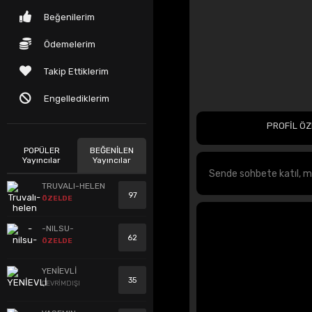
Beğenilerim
Ödemelerim
Takip Ettiklerim
Engellediklerim
PROFİL ÖZ
POPÜLER
BEĞENİLEN
Yayıncılar
Yayıncılar
TRUVALI-HELEN
97
ÖZELDE
-NILSU-
62
ÖZELDE
YENİEVLİ
35
ÇEVRİMDIŞI