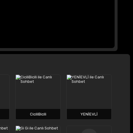
CiciliBicili
YENİEVLİ