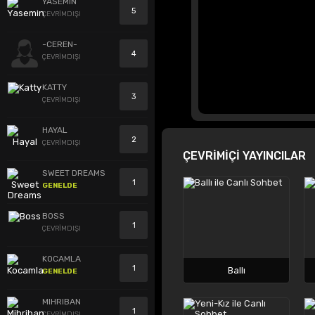
YASEMIN
5
ÇEVRİMDIŞI
-CEREN-
4
ÇEVRİMDIŞI
KATTY
3
ÇEVRİMDIŞI
HAYAL
2
ÇEVRİMDIŞI
ÇEVRİMİÇİ YAYINCILAR
SWEET DREAMS
1
GENELDE
BOSS
1
ÇEVRİMDIŞI
KOCAMLA
1
Ballı
GENELDE
MIHRIBAN
1
ÇEVRİMDIŞI