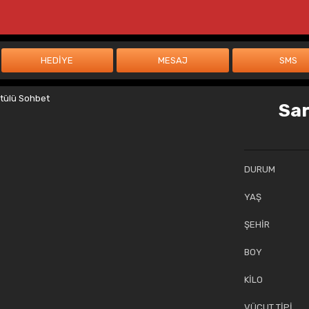
Sar
DURUM
YAŞ
ŞEHİR
BOY
KİLO
VÜCUT TİPİ