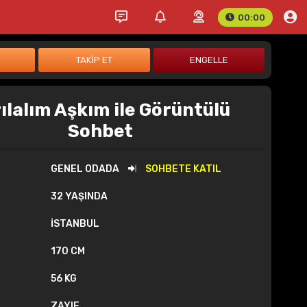
00:00
ılalım Aşkım ile Görüntülü
Sohbet
GENEL ODADA
SOHBETE KATIL
32 YAŞINDA
İSTANBUL
170 CM
56 KG
ZAYIF