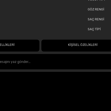
GÖZ RENGİ
SAÇ RENGİ
SAÇ TİPİ
ELLİKLERİ
KİŞİSEL ÖZELİKLERİ