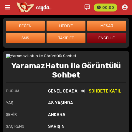
00:00
YaramazHatun ile Görüntülü
Sohbet
DURUM
GENEL ODADA
SOHBETE KATIL
YAŞ
48 YAŞINDA
ŞEHİR
ANKARA
SAÇ RENGİ
SARIŞIN