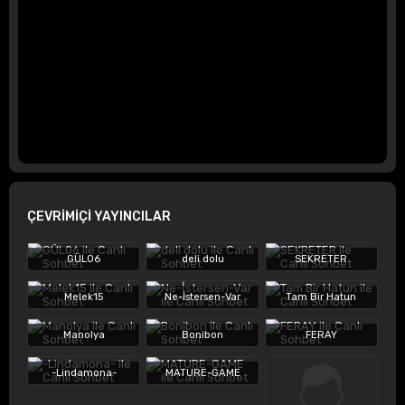
ÇEVRİMİÇİ YAYINCILAR
GÜL06
deli dolu
SEKRETER
Melek15
Ne-İstersen-Var
Tam Bir Hatun
Manolya
Bonibon
FERAY
-Lindamona-
MATURE-GAME