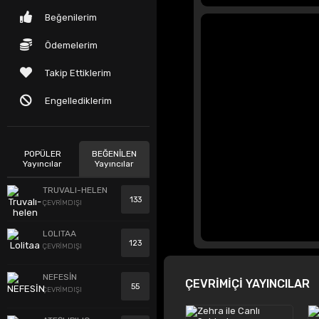
Beğenilerim
Ödemelerim
Takip Ettiklerim
Engellediklerim
POPÜLER
BEĞENİLEN
Yayıncılar
Yayıncılar
TRUVALI-HELEN
133
ÇEVRİMDIŞI
LOLITAA
123
ÇEVRİMDIŞI
NEFESİN
ÇEVRİMİÇİ YAYINCILAR
55
ÇEVRİMDIŞI