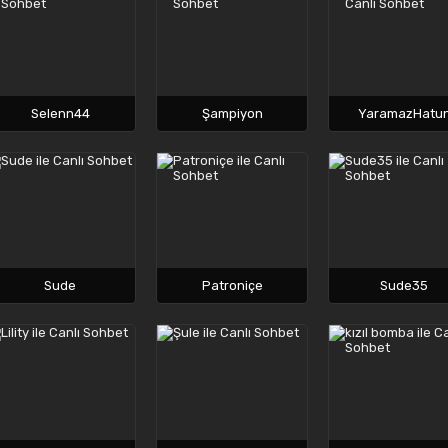
Selenn44
Şampiyon
YaramazHatu
Sude
Patroniçe
Sude35