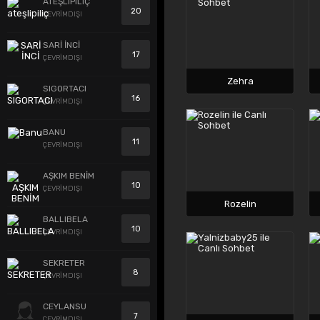
ATEŞLIPILIÇ
20
ÇEVRİMDIŞI
SARİ İNCİ
17
ÇEVRİMDIŞI
Zehra
SIGORTACI
16
ÇEVRİMDIŞI
BANU
11
ÇEVRİMDIŞI
AŞKIM BENİM
10
ÇEVRİMDIŞI
Rozelin
BALLIBELA
10
ÇEVRİMDIŞI
SEKRETER
8
ÇEVRİMDIŞI
CEYLANSU
7
ÇEVRİMDIŞI